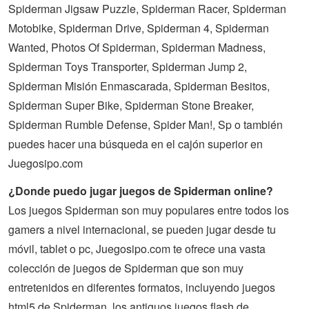
Spiderman Jigsaw Puzzle, Spiderman Racer, Spiderman
Motobike, Spiderman Drive, Spiderman 4, Spiderman
Wanted, Photos Of Spiderman, Spiderman Madness,
Spiderman Toys Transporter, Spiderman Jump 2,
Spiderman Misión Enmascarada, Spiderman Besitos,
Spiderman Super Bike, Spiderman Stone Breaker,
Spiderman Rumble Defense, Spider Man!, Sp o también
puedes hacer una búsqueda en el cajón superior en
Juegosipo.com
¿Donde puedo jugar juegos de Spiderman online?
Los juegos Spiderman son muy populares entre todos los
gamers a nivel internacional, se pueden jugar desde tu
móvil, tablet o pc, Juegosipo.com te ofrece una vasta
colección de
juegos
de
Spiderman
que son muy
entretenidos en diferentes formatos, incluyendo juegos
html5 de Spiderman, los antiguos juegos flash de