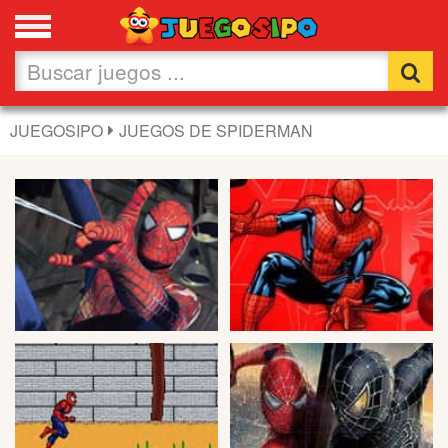
Favoritos
Nuevos
JUEGOSIPO
JUEGOS DE SPIDERMAN
Flash
Carros
Acción
Chicas
Fútbol