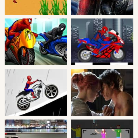
Peleas
Deportes
Puntería
Puzzles
Logica
Arcade
Habilidad
Motos