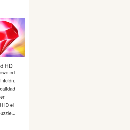
ed HD
jeweled
inición.
 calidad
 en
 HD el
uzzle...