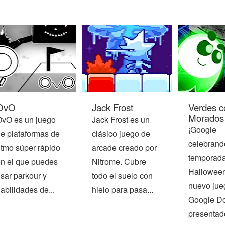
OvO
Verdes c
Jack Frost
Morados
vO es un juego
Jack Frost es un
¡Google
e plataformas de
clásico juego de
celebrand
itmo súper rápido
arcade creado por
temporad
n el que puedes
Nitrome. Cubre
Halloween
sar parkour y
todo el suelo con
nuevo jue
abilidades de...
hielo para pasa...
Google Do
presentad