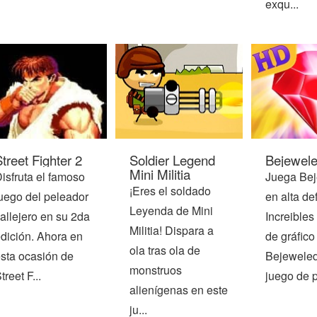
exqu...
treet Fighter 2
Soldier Legend
Bejewel
Mini Militia
isfruta el famoso
Juega Be
¡Eres el soldado
uego del peleador
en alta def
Leyenda de Mini
allejero en su 2da
Increibles
Militia! Dispara a
dición. Ahora en
de gráfico
ola tras ola de
sta ocasión de
Bejeweled
monstruos
treet F...
juego de p
alienígenas en este
ju...