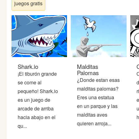
Peleas
juegos gratis
Deportes
Puntería
Puzzles
Shark.io
Malditas
Palomas
¡El tiburón grande
O
Logica
¿Donde estan esas
se come al
d
malditas palomas?
pequeño! Shark.io
r
Arcade
Eres una estatua
es un juego de
e
en un parque y las
arcade de arriba
u
Habilidad
malditas aves
hacia abajo en el
h
quieren arroja...
qu...
Motos