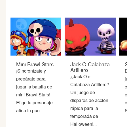
Guerra
Animaciones
Mini Brawl Stars
Jack-O Calabaza
S
Artillero
¡Sincronízate y
D
¿Jack-O el
prepárate para
j
Calabaza Artillero?
jugar la batalla de
c
Un juego de
mini Brawl Stars!
e
disparos de acción
Elige tu personaje
e
rápida para la
afina tu pun...
S
temporada de
Halloween!...