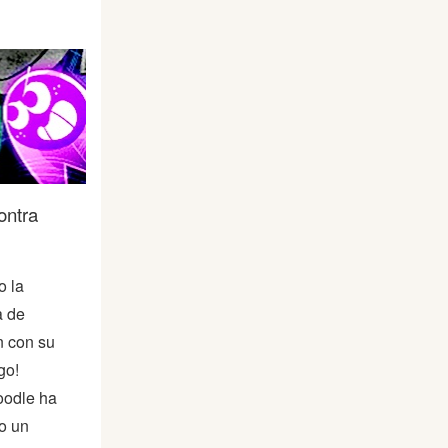
ontra
o la
a de
 con su
go!
odle ha
o un