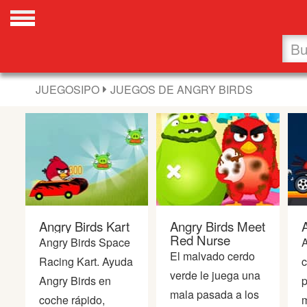
Favoritos
Nuevos
JUEGOSIPO
JUEGOS DE ANGRY BIRDS
Flash
Carros
Acción
Angry Birds Kart
Angry Birds Meet
Chicas
Red Nurse
Angry Birds Space
A
El malvado cerdo
Racing Kart. Ayuda
c
Fútbol
verde le juega una
Angry Birds en
p
mala pasada a los
coche rápido,