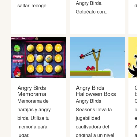
Peleas
Angry Birds.
saltar, recoge...
d
Golpéalo con...
Deportes
Puntería
Puzzles
Logica
Angry Birds
Angry Birds
Arcade
Memorama
Halloween Boxs
B
Memorama de
Angry Birds
C
narajas y angry
Seasons lleva la
l
Habilidad
birds. Utiliza tu
jugabilidad
e
memoria para
cautivadora del
A
Motos
jugar.
original a un nivel