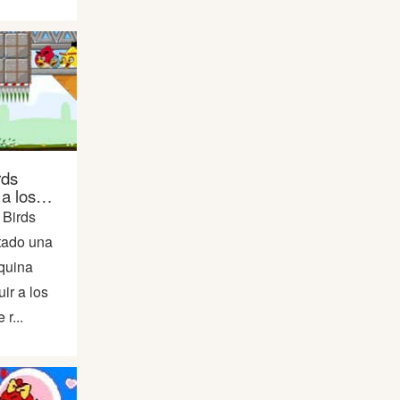
rds
a los
 Birds
tado una
quina
uir a los
r...