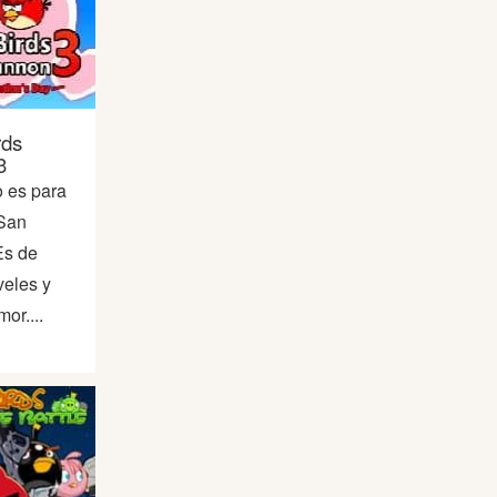
rds
3
o es para
 San
Es de
veles y
or....