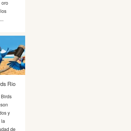
 oro
los
..
rds Rio
 Birds
 son
dos y
 la
udad de