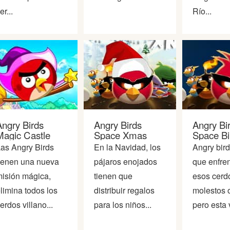
er...
Río...
Angry Birds
Angry Birds
Angry Bi
Magic Castle
Space Xmas
Space Bi
as Angry Birds
En la Navidad, los
Angry bird
ienen una nueva
pájaros enojados
que enfren
isión mágica,
tienen que
esos cerd
limina todos los
distribuir regalos
molestos o
erdos villano...
para los niños...
pero esta v