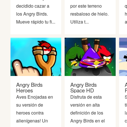
decidido cazar a
por este terreno
q
los Angry Birds.
resbaloso de hielo.
h
Mueve rápido tu fi...
Utiliza t...
a
Angry Birds
Angry Birds
Heroes
Space HD
Aves Enojadas en
Disfruta de esta
S
su versión de
versión en alta
t
heroes contra
definición de los
l
alienígenas! Un
Angry Birds en el
c