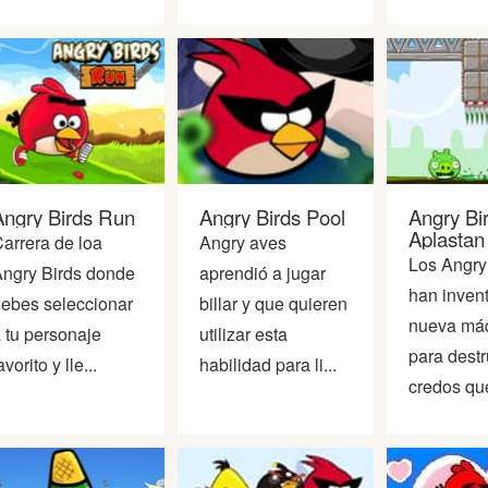
Angry Birds Run
Angry Birds Pool
Angry Bi
Aplastan 
arrera de loa
Angry aves
Cerdos
Los Angry
ngry Birds donde
aprendió a jugar
han inven
ebes seleccionar
billar y que quieren
nueva má
 tu personaje
utilizar esta
para destr
avorito y lle...
habilidad para li...
credos que 