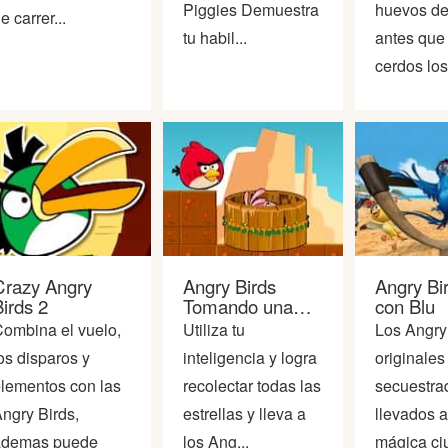
Piggies Demuestra
huevos de
e carrer...
tu habil...
antes que 
cerdos los.
Crazy Angry
Angry Birds
Angry Bi
irds 2
Tomando una
con Blu
Ducha
ombina el vuelo,
Utiliza tu
Los Angry
os disparos y
inteligencia y logra
originales
lementos con las
recolectar todas las
secuestra
ngry Birds,
estrellas y lleva a
llevados a
ademas puede
los Ang...
mágica ci