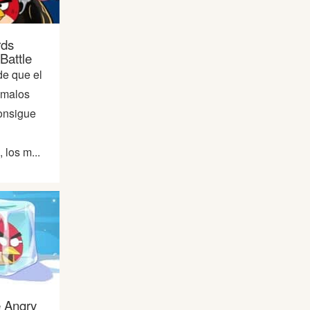
rds
Battle
e que el
 malos
consigue
 los m...
 Angry