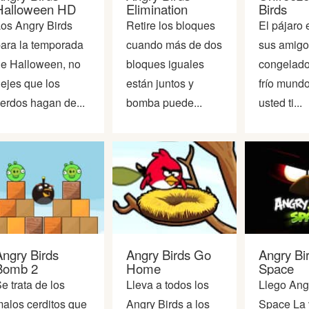
Halloween HD
Elimination
Birds
os Angry Birds
Retire los bloques
El pájaro 
ara la temporada
cuando más de dos
sus amigo
e Halloween, no
bloques iguales
congelado
ejes que los
están juntos y
frío mund
erdos hagan de...
bomba puede...
usted ti...
Angry Birds
Angry Birds Go
Angry Bi
Bomb 2
Home
Space
e trata de los
Lleva a todos los
Llego Ang
alos cerditos que
Angry Birds a los
Space La 