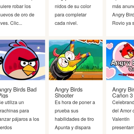
uiere robar los
nidos de su color
más anun
uevos de oro de
para completar
Angry Bir
ves. Clic...
cada nivel.
Rovio ya s
Angry Birds Bad
Angry Birds
Angry Bi
Pigs
Shooter
Cañon 3
e utiliza un
Es hora de poner a
Celebrand
irachinas para
prueba sus
del Amor 
anzar pájaros a los
habilidades de tiro
Valentín
erdos
Apunta y dispara
presentam