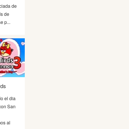
ciada de
ds de
e p...
rds
o el dia
con San
os al