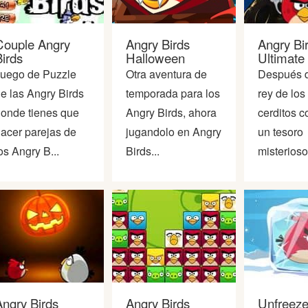
Couple Angry
Angry Birds
Angry Bi
irds
Halloween
Ultimate 
uego de Puzzle
Otra aventura de
Después d
e las Angry Birds
temporada para los
rey de los
onde tienes que
Angry Birds, ahora
cerditos 
acer parejas de
jugandolo en Angry
un tesoro
os Angry B...
Birds...
misterioso,
Angry Birds
Angry Birds
Unfreeze