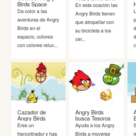
Birds Space
En esta ocación las
Da color a las
L
Angry Birds tienen
aventuras de Angry
p
que atropellar con
Birds en el
d
su bicicleta a los
espacio, colorea
d
cer...
con colores reluc...
c
Cazador de
Angry Birds
Angry Birds
busca Tesoros
Eres un
Ayuda a los Angry
S
francotirador y has
Birds a moverse
m