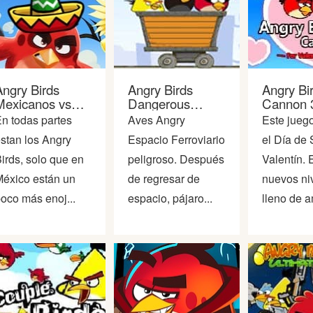
Angry Birds
Angry Birds
Angry Bi
Mexicanos vs
Dangerous
Cannon 
Trump
Railroad
n todas partes
Aves Angry
Este jueg
stan los Angry
Espacio Ferroviario
el Día de
irds, solo que en
peligroso. Después
Valentín. 
éxico están un
de regresar de
nuevos ni
oco más enoj...
espacio, pájaro...
lleno de am