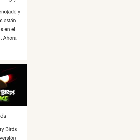
enojado y
s están
s en el
o. Ahora
rds
ry Birds
versión