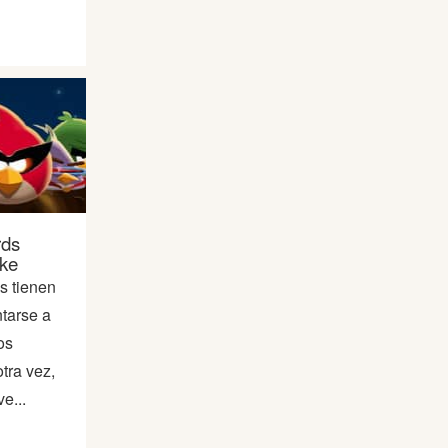
rds
ke
s tienen
tarse a
os
tra vez,
e...