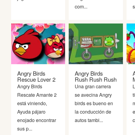
com...
s
Guerra
Animaciones
Angry Birds
Angry Birds
Rescue Lover 2
Rush Rush Rush
Angry Birds
Una gran carrera
L
Rescate Amante 2
se avecina Angry
t
está viniendo,
birds es bueno en
m
Ayuda pájaro
la conducción de
e
enojado encontrar
autos tambi...
c
sus p...