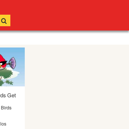
rds Get
 Birds
 los