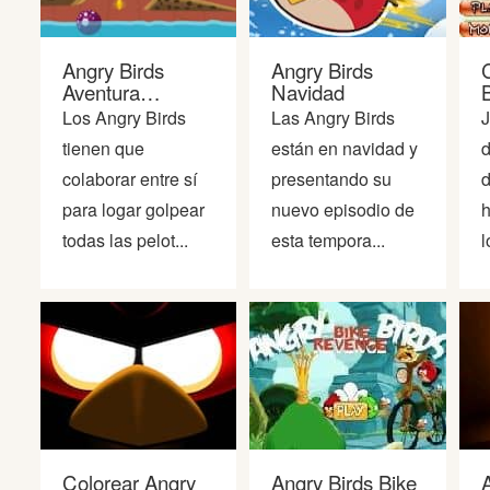
Angry Birds
Angry Birds
Aventura
Navidad
B
Acuatica
Los Angry Birds
Las Angry Birds
J
tienen que
están en navidad y
d
colaborar entre sí
presentando su
d
para logar golpear
nuevo episodio de
h
todas las pelot...
esta tempora...
l
Colorear Angry
Angry Birds Bike