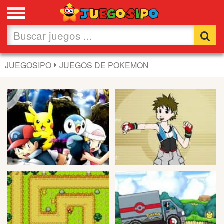
Favoritos
Nuevos
JUEGOSIPO
JUEGOS DE POKEMON
Flash
Carros
Acción
Chicas
Fútbol