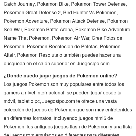
Catch Journey, Pokemon Bike, Pokemon Tower Defense,
Pokemon Great Defense 2, Bird Hunter Vs Pokemon,
Pokemon Adventure, Pokemon Attack Defense, Pokemon
Sea War, Pokemon Battle Arena, Pokemon Bike Adventure,
Name That Pokemon, Pokemon Air War, Crea Fotos de
Pokemon, Pokemon Recolecion de Pelotas, Pokemon
Altair, Pokemon Resolute o también puedes hacer una
búsqueda en el cajón superior en Juegosipo.com
¿Donde puedo jugar juegos de Pokemon online?
Los juegos Pokemon son muy populares entre todos los
gamers a nivel internacional, se pueden jugar desde tu
móvil, tablet o pc, Juegosipo.com te ofrece una vasta
colección de
juegos
de
Pokemon
que son muy entretenidos
en diferentes formatos, incluyendo juegos html5 de
Pokemon, los antiguos juegos flash de Pokemon y una lista
de juegos rom emulados en diferentes para diferentes