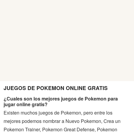
JUEGOS DE POKEMON ONLINE GRATIS
¿Cuales son los mejores juegos de Pokemon para
jugar online gratis?
Existen muchos juegos de Pokemon, pero entre los
mejores podemos nombrar a Nuevo Pokemon, Crea un
Pokemon Trainer, Pokemon Great Defense, Pokemon