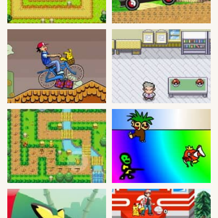
Peleas
Deportes
Puntería
Puzzles
Logica
Arcade
Habilidad
Motos