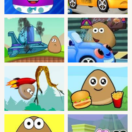
Peleas
Deportes
Puntería
Puzzles
Logica
Arcade
Habilidad
Motos