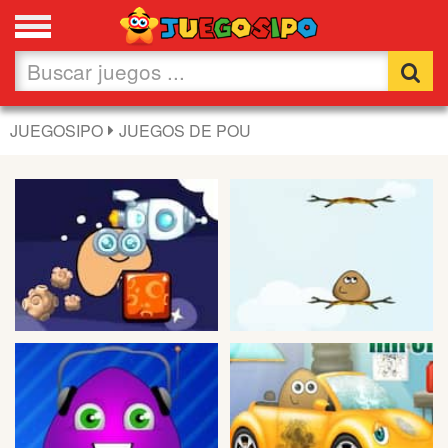
Favoritos
Nuevos
JUEGOSIPO
JUEGOS DE POU
Flash
Carros
Acción
Chicas
Fútbol