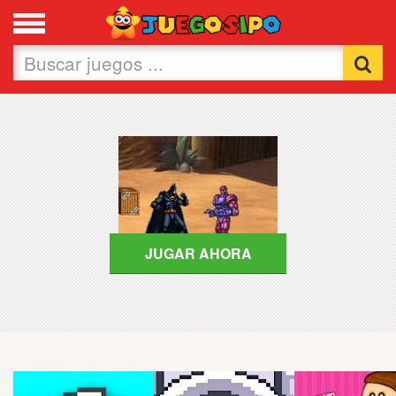
Favoritos
Nuevos
Flash
Carros
Acción
JUGAR AHORA
Chicas
Fútbol