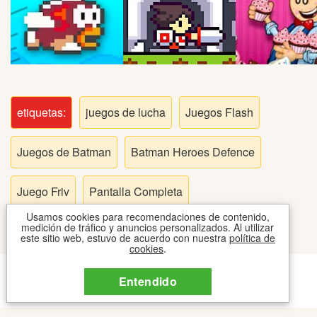
Peleas
Deportes
Puntería
etiquetas:
juegos de lucha
Juegos Flash
Puzzles
Juegos de Batman
Batman Heroes Defence
Logica
Juego Friv
Pantalla Completa
Arcade
Usamos cookies para recomendaciones de contenido,
medición de tráfico y anuncios personalizados. Al utilizar
este sitio web, estuvo de acuerdo con nuestra
política de
cookies
.
Habilidad
CONTACTO
COOKIES
TOS
Entendido
2026 © JUEGOSIPO JUEGOS
Motos