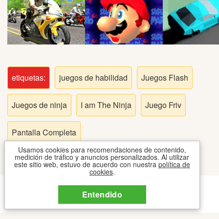
Peleas
Deportes
Puntería
etiquetas:
juegos de habilidad
Juegos Flash
Puzzles
Juegos de ninja
I am The Ninja
Juego Friv
Logica
Pantalla Completa
Arcade
Usamos cookies para recomendaciones de contenido,
medición de tráfico y anuncios personalizados. Al utilizar
este sitio web, estuvo de acuerdo con nuestra
política de
cookies
.
Habilidad
CONTACTO
COOKIES
TOS
Entendido
2026 © JUEGOSIPO JUEGOS
Motos