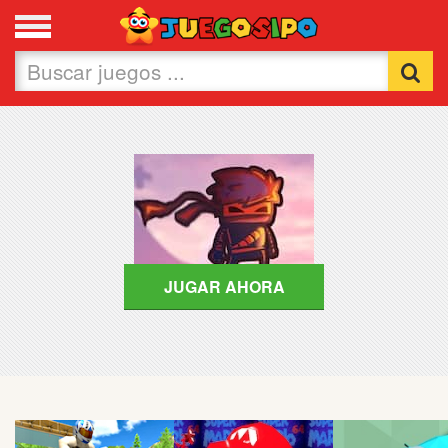
Favoritos
Nuevos
Flash
Carros
Acción
JUGAR AHORA
Chicas
Fútbol