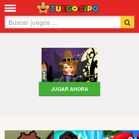
Favoritos
Nuevos
Flash
Carros
Acción
JUGAR AHORA
Chicas
Fútbol