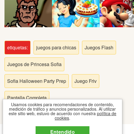
Peleas
Deportes
Puntería
etiquetas:
juegos para chicas
Juegos Flash
Puzzles
Juegos de Princesa Sofia
Logica
Sofia Halloween Party Prep
Juego Friv
Arcade
Pantalla Completa
Usamos cookies para recomendaciones de contenido,
Habilidad
medición de tráfico y anuncios personalizados. Al utilizar
este sitio web, estuvo de acuerdo con nuestra
política de
cookies
.
Motos
CONTACTO
COOKIES
TOS
Entendido