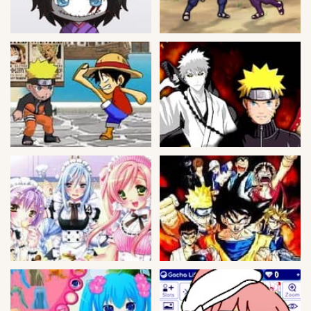
Peleas
Deportes
Puntería
Puzzles
Logica
Arcade
Habilidad
Motos