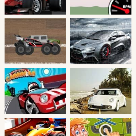
Peleas
Deportes
Puntería
Puzzles
Logica
Arcade
Habilidad
Motos