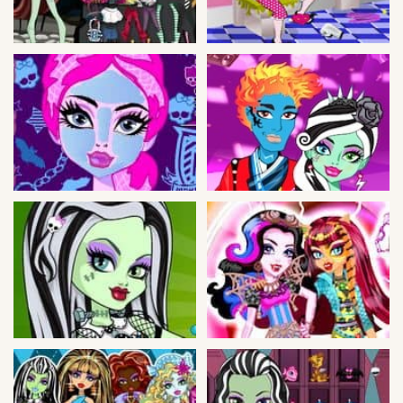
Peleas
Deportes
Puntería
Puzzles
Logica
Arcade
Habilidad
Motos